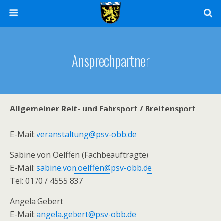
Ansprechpartner
Allgemeiner Reit- und Fahrsport / Breitensport
E-Mail:
veranstaltung@psv-obb.de
Sabine von Oelffen (Fachbeauftragte)
E-Mail:
sabine.von.oelffen@psv-obb.de
Tel: 0170 / 4555 837
Angela Gebert
E-Mail:
angela.gebert@psv-obb.de