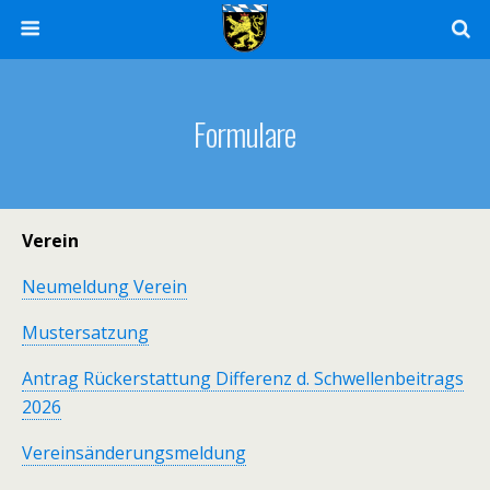
Formulare
Verein
Neumeldung Verein
Mustersatzung
Antrag Rückerstattung Differenz d. Schwellenbeitrags
2026
Vereinsänderungsmeldung