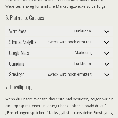
Websites hinweg für ähnliche Marketingzwecke zu verfolgen.
6. Platzierte Cookies
WordPress
Funktional
Consent
Slimstat Analytics
to
Zweck wird noch ermittelt
Consent
service
Google Maps
to
Marketing
wordpress
Consent
service
Complianz
to
Funktional
slimstat-
Consent
service
analytics
Sonstiges
to
Zweck wird noch ermittelt
google-
Consent
service
maps
to
7. Einwilligung
complianz
service
sonstiges
Wenn du unsere Website das erste Mal besuchst, zeigen wir dir
ein Pop-Up mit einer Erklärung über Cookies. Sobald du auf
„Einstellungen speichern“ klickst, gibst du uns deine Einwilligung